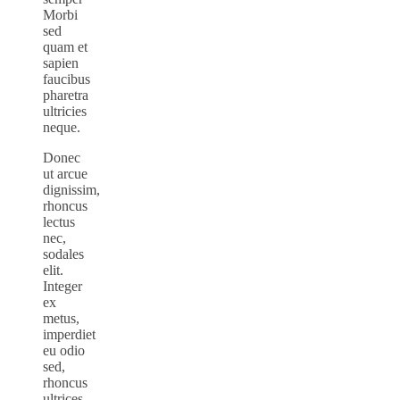
Morbi
sed
quam et
sapien
faucibus
pharetra
ultricies
neque.
Donec
ut arcue
dignissim,
rhoncus
lectus
nec,
sodales
elit.
Integer
ex
metus,
imperdiet
eu odio
sed,
rhoncus
ultrices