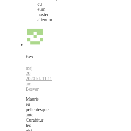
eu
eum
noster
alienum.
Steve
maj
20,
2020 kl. 11:11
am
Besvar
Mauris
eu
pellentesque
ante.
Curabitur
leo
nisi,