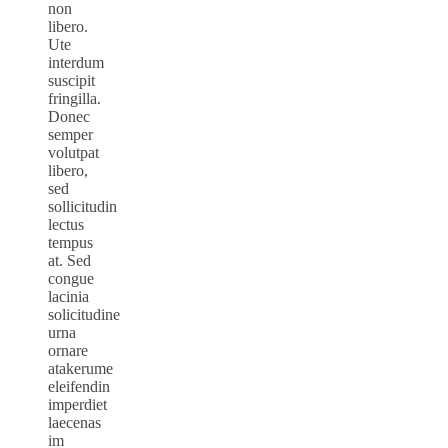
non
libero.
Ute
interdum
suscipit
fringilla.
Donec
semper
volutpat
libero,
sed
sollicitudin
lectus
tempus
at. Sed
congue
lacinia
solicitudine
urna
ornare
atakerume
eleifendin
imperdiet
laecenas
im