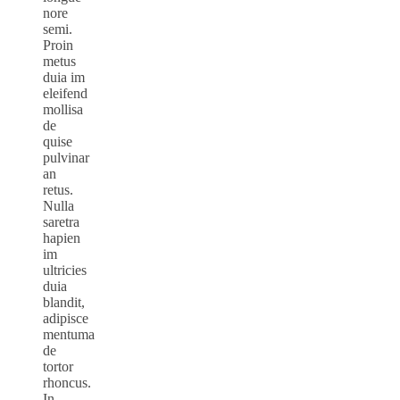
nore
semi.
Proin
metus
duia im
eleifend
mollisa
de
quise
pulvinar
an
retus.
Nulla
saretra
hapien
im
ultricies
duia
blandit,
adipisce
mentuma
de
tortor
rhoncus.
In