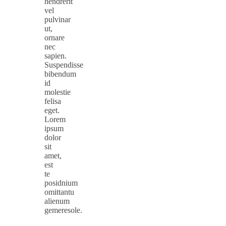
hendrerit
vel
pulvinar
ut,
ornare
nec
sapien.
Suspendisse
bibendum
id
molestie
felisa
eget.
Lorem
ipsum
dolor
sit
amet,
est
te
posidnium
omittantu
alienum
gemeresole.