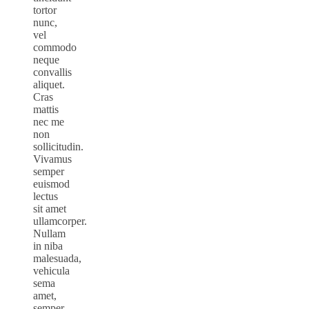
tortor
nunc,
vel
commodo
neque
convallis
aliquet.
Cras
mattis
nec me
non
sollicitudin.
Vivamus
semper
euismod
lectus
sit amet
ullamcorper.
Nullam
in niba
malesuada,
vehicula
sema
amet,
semper