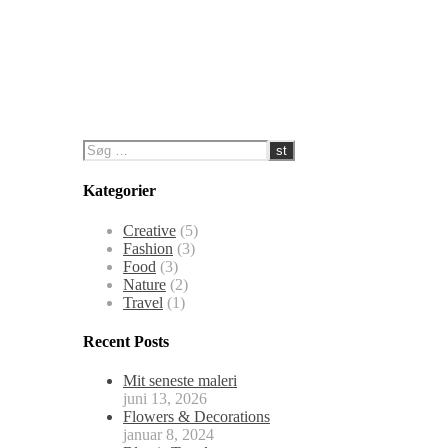
Kategorier
Creative
(5)
Fashion
(3)
Food
(3)
Nature
(2)
Travel
(1)
Recent Posts
Mit seneste maleri
juni 13, 2026
Flowers & Decorations
januar 8, 2024