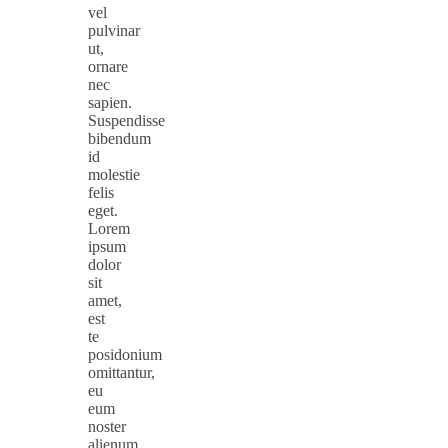
vel
pulvinar
ut,
ornare
nec
sapien.
Suspendisse
bibendum
id
molestie
felis
eget.
Lorem
ipsum
dolor
sit
amet,
est
te
posidonium
omittantur,
eu
eum
noster
alienum