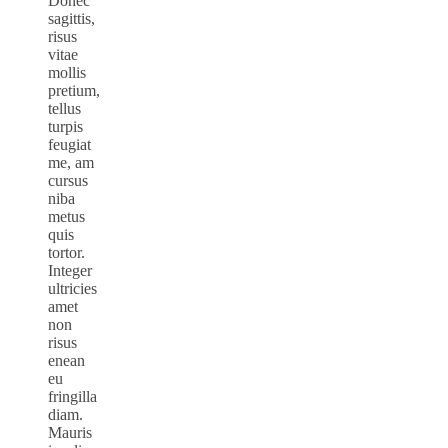
Donec
sagittis,
risus
vitae
mollis
pretium,
tellus
turpis
feugiat
me, am
cursus
niba
metus
quis
tortor.
Integer
ultricies
amet
non
risus
enean
eu
fringilla
diam.
Mauris