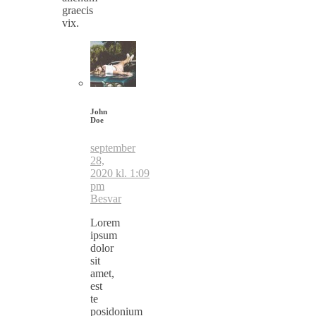
graecis
vix.
John
Doe
september
28,
2020 kl. 1:09
pm
Besvar
Lorem
ipsum
dolor
sit
amet,
est
te
posidonium