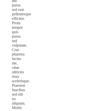
am
purus
sed erat
pellentesque
efficitur.
Proin
tempor
quis
purus
sed
vulputate.
Cras
pharetra
luctus
me,
vitae
ultricies
risus
scelerisque.
Praesent
faucibus
sed elit
eu
aliquam.
Morbi