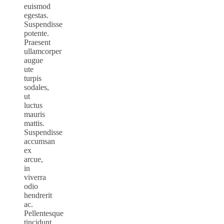
euismod
egestas.
Suspendisse
potente.
Praesent
ullamcorper
augue
ute
turpis
sodales,
ut
luctus
mauris
mattis.
Suspendisse
accumsan
ex
arcue,
in
viverra
odio
hendrerit
ac.
Pellentesque
tincidunt