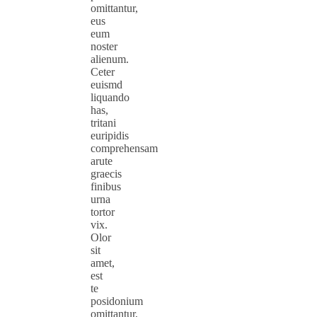
omittantur,
eus
eum
noster
alienum.
Ceter
euismd
liquando
has,
tritani
euripidis
comprehensam
arute
graecis
finibus
urna
tortor
vix.
Olor
sit
amet,
est
te
posidonium
omittantur,