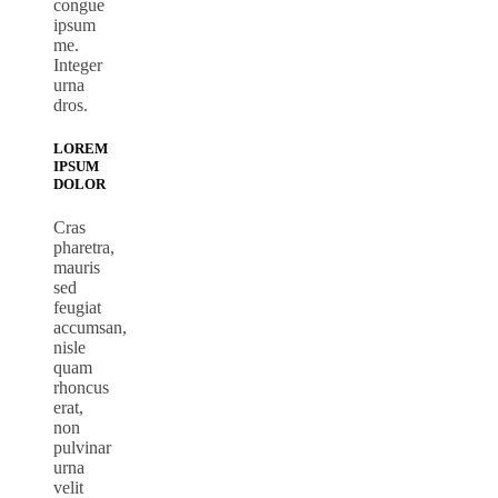
congue
ipsum
me.
Integer
urna
dros.
LOREM
IPSUM
DOLOR
Cras
pharetra,
mauris
sed
feugiat
accumsan,
nisle
quam
rhoncus
erat,
non
pulvinar
urna
velit