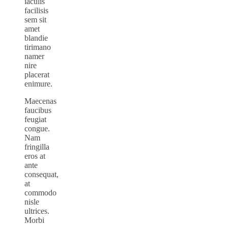
iaculis
facilisis
sem sit
amet
blandie
tirimano
namer
nire
placerat
enimure.
Maecenas
faucibus
feugiat
congue.
Nam
fringilla
eros at
ante
consequat,
at
commodo
nisle
ultrices.
Morbi