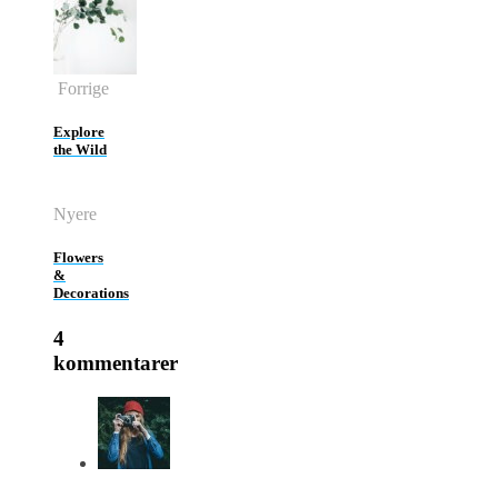
Forrige
Explore
the Wild
Nyere
Flowers
&
Decorations
4
kommentarer