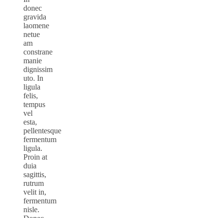
donec
gravida
laomene
netue
am
constrane
manie
dignissim
uto. In
ligula
felis,
tempus
vel
esta,
pellentesque
fermentum
ligula.
Proin at
duia
sagittis,
rutrum
velit in,
fermentum
nisle.