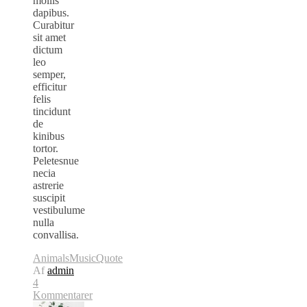
mollis
dapibus.
Curabitur
sit amet
dictum
leo
semper,
efficitur
felis
tincidunt
de
kinibus
tortor.
Peletesnue
necia
astrerie
suscipit
vestibulume
nulla
convallisa.
Animals
Music
Quote
Af
admin
4
Kommentarer