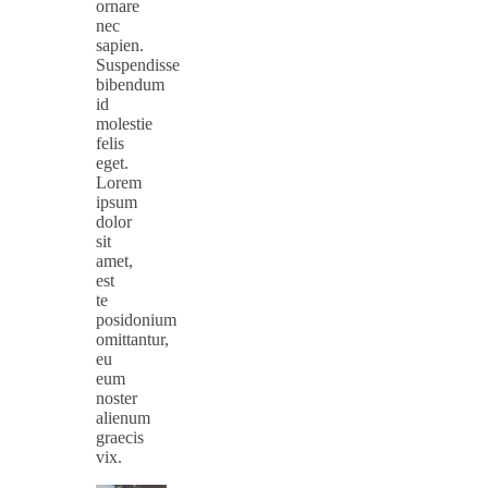
ornare
nec
sapien.
Suspendisse
bibendum
id
molestie
felis
eget.
Lorem
ipsum
dolor
sit
amet,
est
te
posidonium
omittantur,
eu
eum
noster
alienum
graecis
vix.