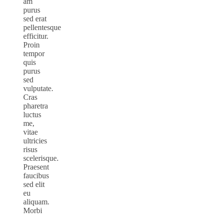
am
purus
sed erat
pellentesque
efficitur.
Proin
tempor
quis
purus
sed
vulputate.
Cras
pharetra
luctus
me,
vitae
ultricies
risus
scelerisque.
Praesent
faucibus
sed elit
eu
aliquam.
Morbi