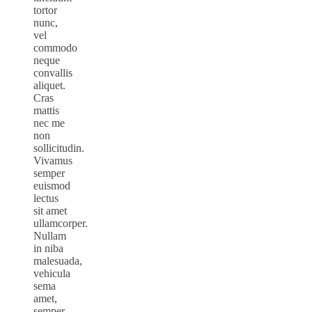
tortor
nunc,
vel
commodo
neque
convallis
aliquet.
Cras
mattis
nec me
non
sollicitudin.
Vivamus
semper
euismod
lectus
sit amet
ullamcorper.
Nullam
in niba
malesuada,
vehicula
sema
amet,
semper