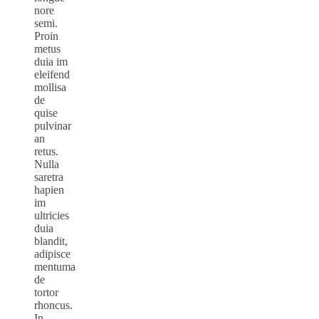
nore
semi.
Proin
metus
duia im
eleifend
mollisa
de
quise
pulvinar
an
retus.
Nulla
saretra
hapien
im
ultricies
duia
blandit,
adipisce
mentuma
de
tortor
rhoncus.
In