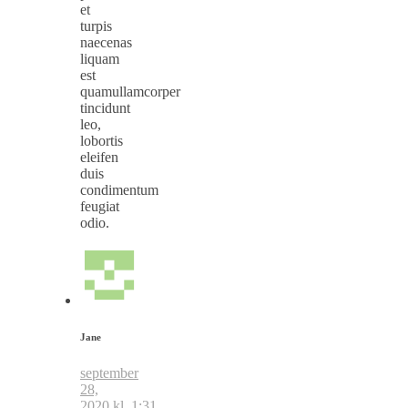
et
turpis
naecenas
liquam
est
quamullamcorper
tincidunt
leo,
lobortis
eleifen
duis
condimentum
feugiat
odio.
Jane
september
28,
2020 kl. 1:31