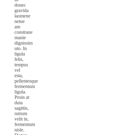
donec
gravida
laomene
netue
am
constrane
manie
dignissim
uto. In
ligula
felis,
tempus
vel
esta,
pellentesque
fermentum
ligula.
Proin at
duia
sagittis,
rutrum
velit in,
fermentum
nisle.