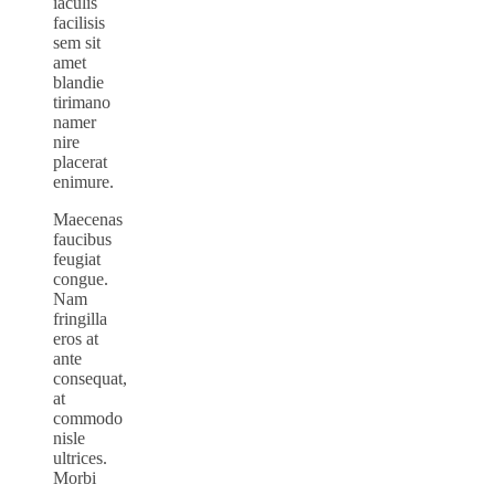
iaculis
facilisis
sem sit
amet
blandie
tirimano
namer
nire
placerat
enimure.
Maecenas
faucibus
feugiat
congue.
Nam
fringilla
eros at
ante
consequat,
at
commodo
nisle
ultrices.
Morbi