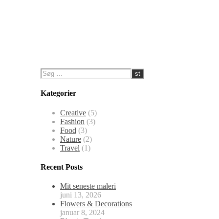
Kategorier
Creative
(5)
Fashion
(3)
Food
(3)
Nature
(2)
Travel
(1)
Recent Posts
Mit seneste maleri
juni 13, 2026
Flowers & Decorations
januar 8, 2024