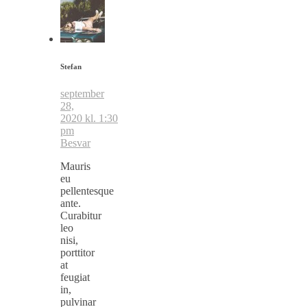
Stefan
september
28,
2020 kl. 1:30
pm
Besvar
Mauris
eu
pellentesque
ante.
Curabitur
leo
nisi,
porttitor
at
feugiat
in,
pulvinar