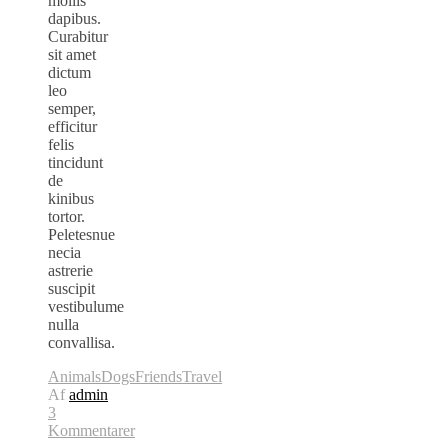
mollis
dapibus.
Curabitur
sit amet
dictum
leo
semper,
efficitur
felis
tincidunt
de
kinibus
tortor.
Peletesnue
necia
astrerie
suscipit
vestibulume
nulla
convallisa.
Animals
Dogs
Friends
Travel
Af
admin
3
Kommentarer