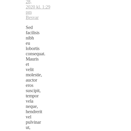
28,
2020 kl. 1:29
pm
Besvar
Sed
facilisis
nibh
eu
lobortis
consequat.
Mauris
et
velit
molestie,
auctor
eros
suscipit,
tempor
vela
neque,
hendrerit
vel
pulvinar
ut,