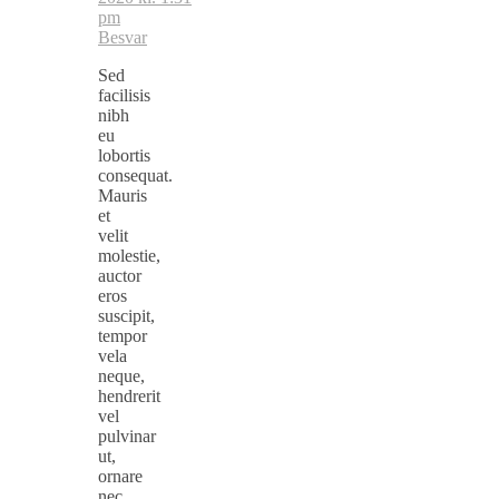
pm
Besvar
Sed
facilisis
nibh
eu
lobortis
consequat.
Mauris
et
velit
molestie,
auctor
eros
suscipit,
tempor
vela
neque,
hendrerit
vel
pulvinar
ut,
ornare
nec