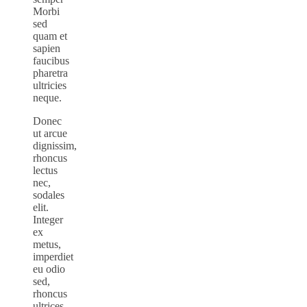
Morbi
sed
quam et
sapien
faucibus
pharetra
ultricies
neque.
Donec
ut arcue
dignissim,
rhoncus
lectus
nec,
sodales
elit.
Integer
ex
metus,
imperdiet
eu odio
sed,
rhoncus
ultrices