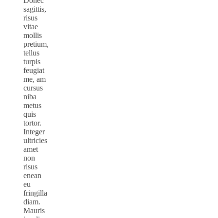
Donec
sagittis,
risus
vitae
mollis
pretium,
tellus
turpis
feugiat
me, am
cursus
niba
metus
quis
tortor.
Integer
ultricies
amet
non
risus
enean
eu
fringilla
diam.
Mauris