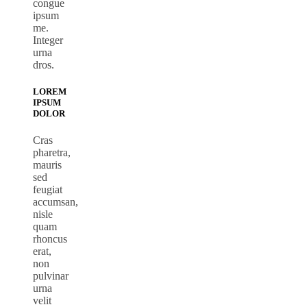
congue
ipsum
me.
Integer
urna
dros.
LOREM
IPSUM
DOLOR
Cras
pharetra,
mauris
sed
feugiat
accumsan,
nisle
quam
rhoncus
erat,
non
pulvinar
urna
velit