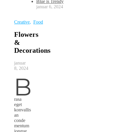
Blue is Trendy
januar 6, 2024
Creative
,
Food
Flowers
&
Decorations
januar
8, 2024
B
rasa
eget
konvallis
an
conde
mentum
iongue