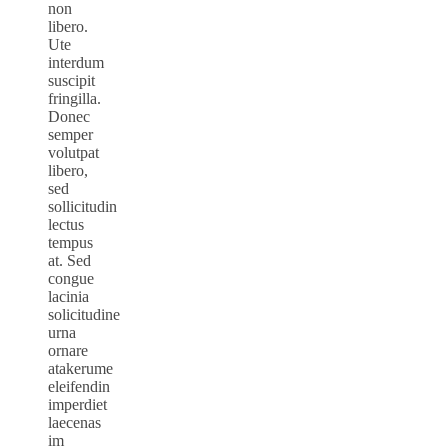
non
libero.
Ute
interdum
suscipit
fringilla.
Donec
semper
volutpat
libero,
sed
sollicitudin
lectus
tempus
at. Sed
congue
lacinia
solicitudine
urna
ornare
atakerume
eleifendin
imperdiet
laecenas
im