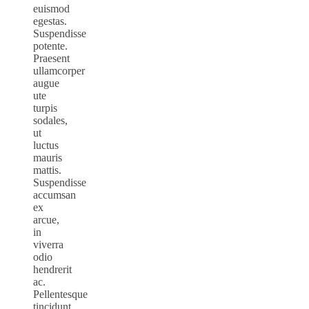
euismod
egestas.
Suspendisse
potente.
Praesent
ullamcorper
augue
ute
turpis
sodales,
ut
luctus
mauris
mattis.
Suspendisse
accumsan
ex
arcue,
in
viverra
odio
hendrerit
ac.
Pellentesque
tincidunt