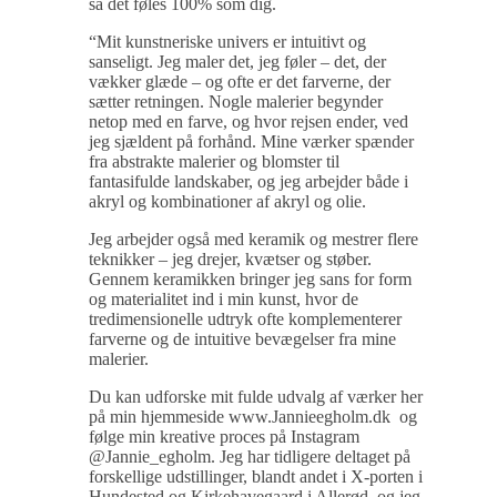
så det føles 100% som dig.
“Mit kunstneriske univers er intuitivt og
sanseligt. Jeg maler det, jeg føler – det, der
vækker glæde – og ofte er det farverne, der
sætter retningen. Nogle malerier begynder
netop med en farve, og hvor rejsen ender, ved
jeg sjældent på forhånd. Mine værker spænder
fra abstrakte malerier og blomster til
fantasifulde landskaber, og jeg arbejder både i
akryl og kombinationer af akryl og olie.
Jeg arbejder også med keramik og mestrer flere
teknikker – jeg drejer, kvætser og støber.
Gennem keramikken bringer jeg sans for form
og materialitet ind i min kunst, hvor de
tredimensionelle udtryk ofte komplementerer
farverne og de intuitive bevægelser fra mine
malerier.
Du kan udforske mit fulde udvalg af værker her
på min hjemmeside www.Jannieegholm.dk og
følge min kreative proces på Instagram
@Jannie_egholm. Jeg har tidligere deltaget på
forskellige udstillinger, blandt andet i X-porten i
Hundested og Kirkehavegaard i Allerød, og jeg