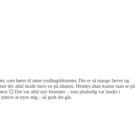
er, som hører til mine yndlingsblomster. Der er så mange farver og
or der altid skulle have en på altanen. Hendes altan kunne man se på
mest 🙂 Der var altid nye blomster – som pludselig var landet i
prøver at styre mig – så godt det går.