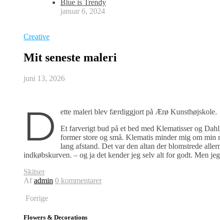
Blue is Trendy
januar 6, 2024
Creative
Mit seneste maleri
juni 13, 2026
D
ette maleri blev færdiggjort på Ærø Kunsthøjskole.
Et farverigt bud på et bed med Klematisser og Dahli
former store og små. Klematis minder mig om min m
lang afstand. Det var den altan der blomstrede aller
indkøbskurven. – og ja det kender jeg selv alt for godt. Men jeg 
Skitser
Af
admin
0 kommentarer
Forrige
Flowers & Decorations