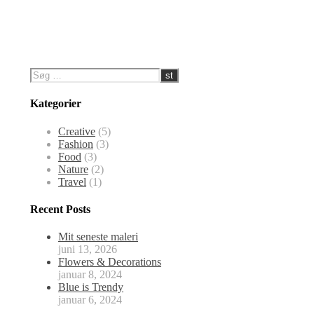
Kategorier
Creative
(5)
Fashion
(3)
Food
(3)
Nature
(2)
Travel
(1)
Recent Posts
Mit seneste maleri
juni 13, 2026
Flowers & Decorations
januar 8, 2024
Blue is Trendy
januar 6, 2024