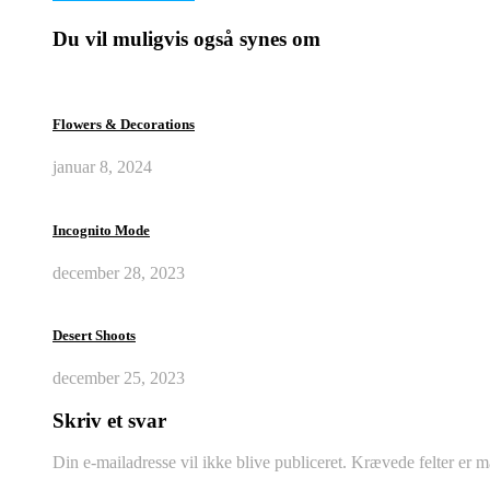
Du vil muligvis også synes om
Flowers & Decorations
januar 8, 2024
Incognito Mode
december 28, 2023
Desert Shoots
december 25, 2023
Skriv et svar
Din e-mailadresse vil ikke blive publiceret.
Krævede felter er 