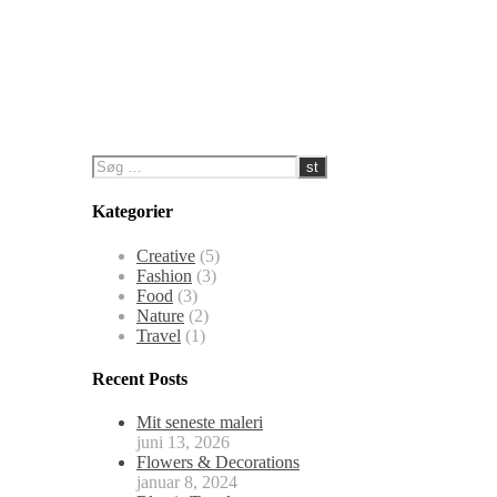
Kategorier
Creative
(5)
Fashion
(3)
Food
(3)
Nature
(2)
Travel
(1)
Recent Posts
Mit seneste maleri
juni 13, 2026
Flowers & Decorations
januar 8, 2024