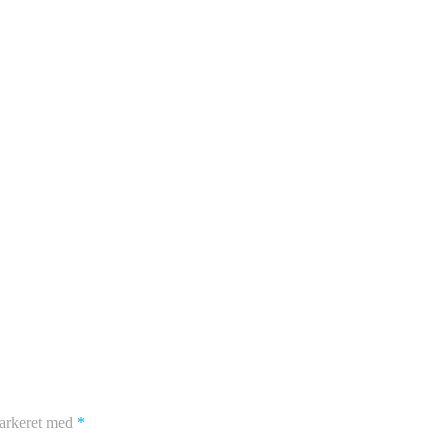
markeret med
*