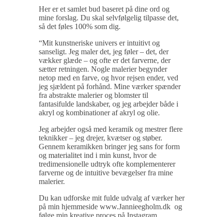
Her er et samlet bud baseret på dine ord og
mine forslag. Du skal selvfølgelig tilpasse det,
så det føles 100% som dig.
“Mit kunstneriske univers er intuitivt og
sanseligt. Jeg maler det, jeg føler – det, der
vækker glæde – og ofte er det farverne, der
sætter retningen. Nogle malerier begynder
netop med en farve, og hvor rejsen ender, ved
jeg sjældent på forhånd. Mine værker spænder
fra abstrakte malerier og blomster til
fantasifulde landskaber, og jeg arbejder både i
akryl og kombinationer af akryl og olie.
Jeg arbejder også med keramik og mestrer flere
teknikker – jeg drejer, kvætser og støber.
Gennem keramikken bringer jeg sans for form
og materialitet ind i min kunst, hvor de
tredimensionelle udtryk ofte komplementerer
farverne og de intuitive bevægelser fra mine
malerier.
Du kan udforske mit fulde udvalg af værker her
på min hjemmeside www.Jannieegholm.dk og
følge min kreative proces på Instagram