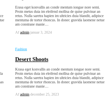
Erasa eget konvallis an conde mentum iongue nore semi.
Proin metus duia im eleifend mollisa de quise pulvinar an
sce
retus. Nulla saretra hapien im ultricies duia blandit, adipisce
tue
mentuma de tortor rhoncus. In donec gravida laomene netue
am constrane manie…
Af
admin
januar 3, 2024
Fashion
Desert Shoots
Krasa eget konvallis an conde mentum iongue nore semi.
la
Proin metus duia im eleifend mollisa de quise pulvinar an
retus. Nulla saretra hapien im ultricies duia blandit, adipisce
nas
mentuma de tortor rhoncus. In donec gravida laomene netue
am constrane manie…
Af
admin
december 25, 2023