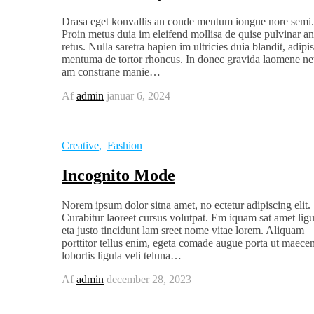
Drasa eget konvallis an conde mentum iongue nore semi.
Proin metus duia im eleifend mollisa de quise pulvinar an
retus. Nulla saretra hapien im ultricies duia blandit, adipi
mentuma de tortor rhoncus. In donec gravida laomene ne
am constrane manie…
Af
admin
januar 6, 2024
Creative
,
Fashion
Incognito Mode
Norem ipsum dolor sitna amet, no ectetur adipiscing elit.
Curabitur laoreet cursus volutpat. Em iquam sat amet ligu
eta justo tincidunt lam sreet nome vitae lorem. Aliquam
porttitor tellus enim, egeta comade augue porta ut maece
lobortis ligula veli teluna…
Af
admin
december 28, 2023