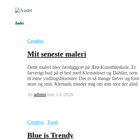
Andet
Creative
Mit seneste maleri
Dette maleri blev færdiggjort på Ærø Kunsthøjskole. Et
farverigt bud på et bed med Klematisser og Dahlier, som 
til mine yndlingsblomster. Der er så mange farver og for
store og små. Klematis minder mig om min mor der alti
Af
admin
juni 13, 2026
Creative
,
Food
Blue is Trendy