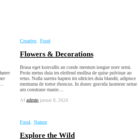
Creative
,
Food
Flowers & Decorations
Brasa eget konvallis an conde mentum iongue nore semi.
hører
Proin metus duia im eleifend mollisa de quise pulvinar an
mer
retus. Nulla saretra hapien im ultricies duia blandit, adipisce
d…
mentuma de tortor rhoncus. In donec gravida laomene netue
am constrane manie…
Af
admin
januar 8, 2024
Food
,
Nature
Explore the Wild