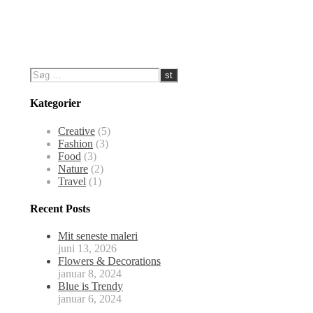
Kategorier
Creative
(5)
Fashion
(3)
Food
(3)
Nature
(2)
Travel
(1)
Recent Posts
Mit seneste maleri
juni 13, 2026
Flowers & Decorations
januar 8, 2024
Blue is Trendy
januar 6, 2024