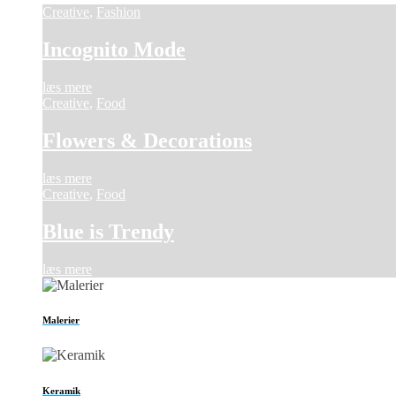
Creative
,
Fashion
Incognito Mode
læs mere
Creative
,
Food
Flowers & Decorations
læs mere
Creative
,
Food
Blue is Trendy
læs mere
Malerier
Keramik