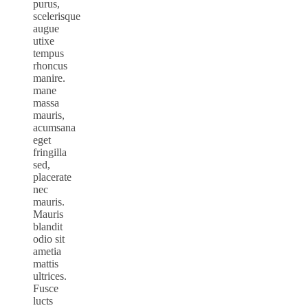
purus,
scelerisque
augue
utixe
tempus
rhoncus
manire.
mane
massa
mauris,
acumsana
eget
fringilla
sed,
placerate
nec
mauris.
Mauris
blandit
odio sit
ametia
mattis
ultrices.
Fusce
lucts