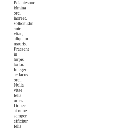
Pelentesnue
idmina
orci
laoreet,
sollicitudin
ante
vitae,
aliquam
mauris.
Praesent
in
turpis
tortor.
Integer
ac lacus
orci.
Nulla
vitae
felis
urna.
Donec
at nune
semper,
efficitur
felis