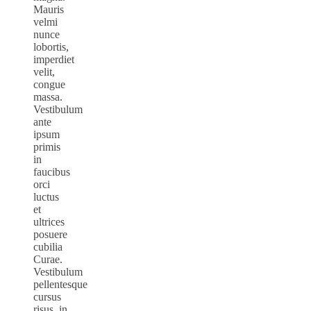
Mauris
velmi
nunce
lobortis,
imperdiet
velit,
congue
massa.
Vestibulum
ante
ipsum
primis
in
faucibus
orci
luctus
et
ultrices
posuere
cubilia
Curae.
Vestibulum
pellentesque
cursus
risus, in