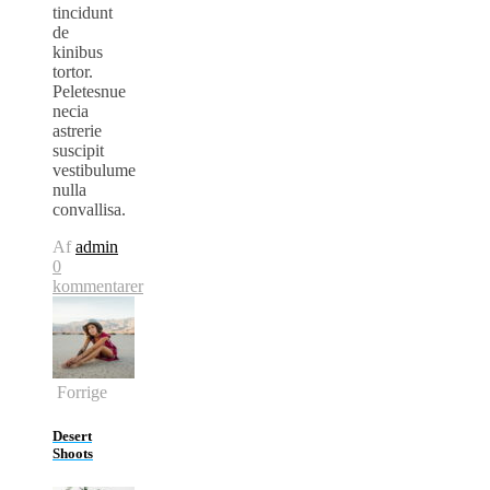
tincidunt
de
kinibus
tortor.
Peletesnue
necia
astrerie
suscipit
vestibulume
nulla
convallisa.
Af
admin
0
kommentarer
Forrige
Desert
Shoots