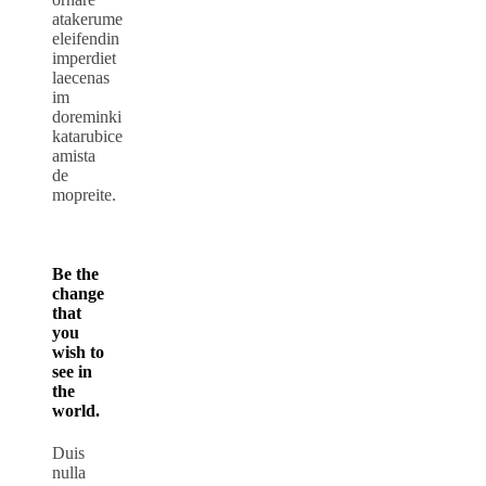
atakerume
eleifendin
imperdiet
laecenas
im
doreminki
katarubice
amista
de
mopreite.
Be the
change
that
you
wish to
see in
the
world.
Duis
nulla