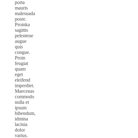
porta
mauris
malesuada
posre.
Proinka
sagittis
pelenteue
augue
quis
congue.
Proin
feugiat
quam
eget
eleifend
imperdiet.
Maecenas
commodo
nulla et
ipsum
bibendum,
idmina
lacinia
dolor
varius.