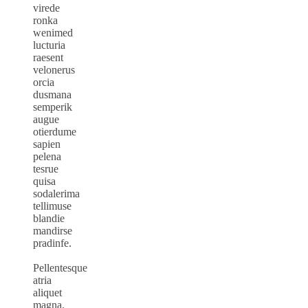
virede
ronka
wenimed
lucturia
raesent
velonerus
orcia
dusmana
semperik
augue
otierdume
sapien
pelena
tesrue
quisa
sodalerima
tellimuse
blandie
mandirse
pradinfe.
Pellentesque
atria
aliquet
magna.