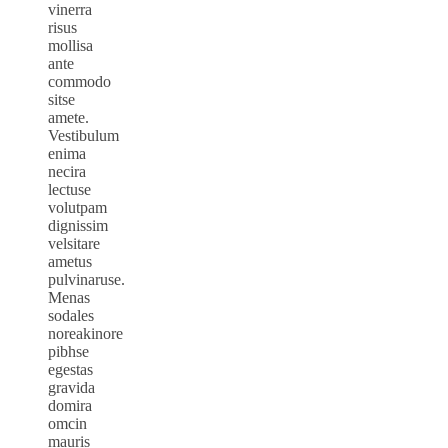
vinerra
risus
mollisa
ante
commodo
sitse
amete.
Vestibulum
enima
necira
lectuse
volutpam
dignissim
velsitare
ametus
pulvinaruse.
Menas
sodales
noreakinore
pibhse
egestas
gravida
domira
omcin
mauris