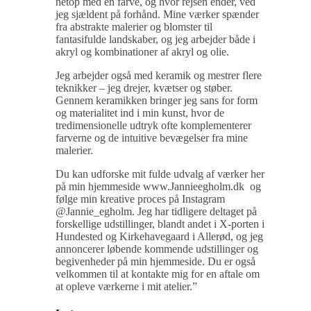
netop med en farve, og hvor rejsen ender, ved
jeg sjældent på forhånd. Mine værker spænder
fra abstrakte malerier og blomster til
fantasifulde landskaber, og jeg arbejder både i
akryl og kombinationer af akryl og olie.
Jeg arbejder også med keramik og mestrer flere
teknikker – jeg drejer, kvætser og støber.
Gennem keramikken bringer jeg sans for form
og materialitet ind i min kunst, hvor de
tredimensionelle udtryk ofte komplementerer
farverne og de intuitive bevægelser fra mine
malerier.
Du kan udforske mit fulde udvalg af værker her
på min hjemmeside www.Jannieegholm.dk og
følge min kreative proces på Instagram
@Jannie_egholm. Jeg har tidligere deltaget på
forskellige udstillinger, blandt andet i X-porten i
Hundested og Kirkehavegaard i Allerød, og jeg
annoncerer løbende kommende udstillinger og
begivenheder på min hjemmeside. Du er også
velkommen til at kontakte mig for en aftale om
at opleve værkerne i mit atelier.”