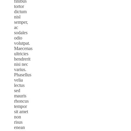
finibus
tortor
dictum
nisl
semper,
ac
sodales
odio
volutpat.
Maecenas
ultricies
hendrerit
nisi nec
varius.
Phasellus
velia
lectus
sed
mauris
rhoncus
tempor
sit amet
non
risus
enean