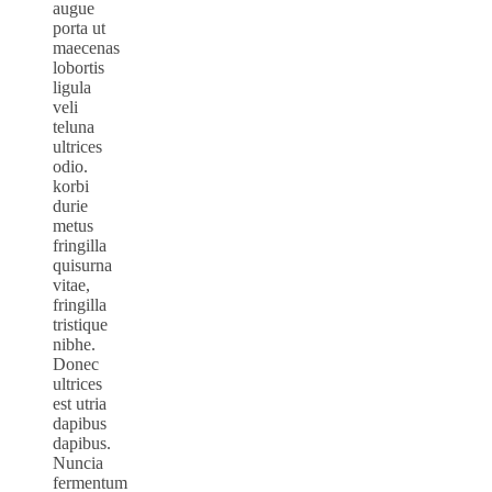
augue
porta ut
maecenas
lobortis
ligula
veli
teluna
ultrices
odio.
korbi
durie
metus
fringilla
quisurna
vitae,
fringilla
tristique
nibhe.
Donec
ultrices
est utria
dapibus
dapibus.
Nuncia
fermentum