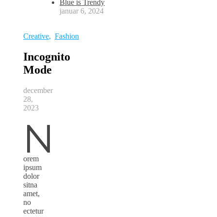
Blue is Trendy
januar 6, 2024
Creative
,
Fashion
Incognito
Mode
december
28,
2023
N
orem
ipsum
dolor
sitna
amet,
no
ectetur