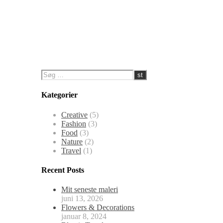
Kategorier
Creative
(5)
Fashion
(3)
Food
(3)
Nature
(2)
Travel
(1)
Recent Posts
Mit seneste maleri
juni 13, 2026
Flowers & Decorations
januar 8, 2024