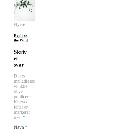
Nyere
Explore
the Wild
Skriv
et
svar
Din e-
mailadresse
vil ikke
blive
publiceret.
Krævede
felter er
markeret
med
*
Navn
*