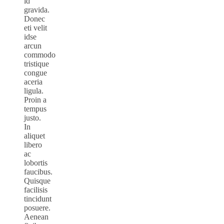
id
gravida.
Donec
eti velit
idse
arcun
commodo
tristique
congue
aceria
ligula.
Proin a
tempus
justo.
In
aliquet
libero
ac
lobortis
faucibus.
Quisque
facilisis
tincidunt
posuere.
Aenean