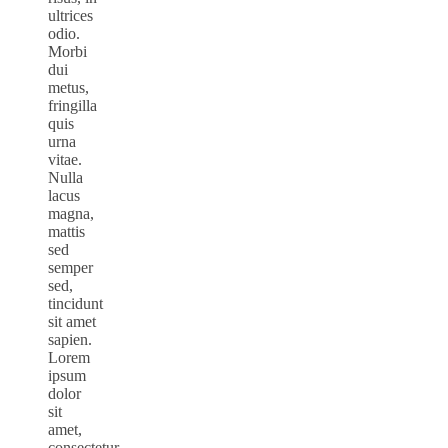
ultrices
odio.
Morbi
dui
metus,
fringilla
quis
urna
vitae.
Nulla
lacus
magna,
mattis
sed
semper
sed,
tincidunt
sit amet
sapien.
Lorem
ipsum
dolor
sit
amet,
consectetur