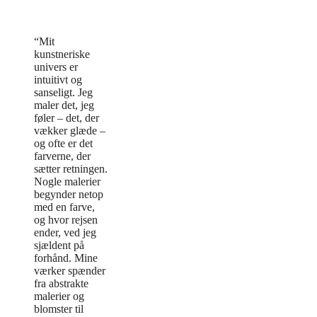
“Mit
kunstneriske
univers er
intuitivt og
sanseligt. Jeg
maler det, jeg
føler – det, der
vækker glæde –
og ofte er det
farverne, der
sætter retningen.
Nogle malerier
begynder netop
med en farve,
og hvor rejsen
ender, ved jeg
sjældent på
forhånd. Mine
værker spænder
fra abstrakte
malerier og
blomster til