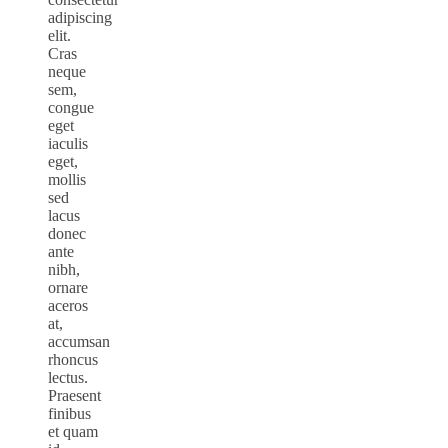
adipiscing
elit.
Cras
neque
sem,
congue
eget
iaculis
eget,
mollis
sed
lacus
donec
ante
nibh,
ornare
aceros
at,
accumsan
rhoncus
lectus.
Praesent
finibus
et quam