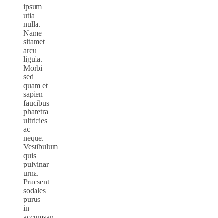
ipsum
utia
nulla.
Name
sitamet
arcu
ligula.
Morbi
sed
quam et
sapien
faucibus
pharetra
ultricies
ac
neque.
Vestibulum
quis
pulvinar
urna.
Praesent
sodales
purus
in
accumsan