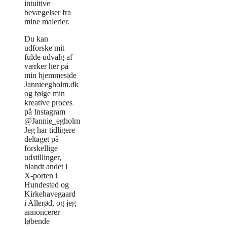
intuitive
bevægelser fra
mine malerier.
Du kan
udforske mit
fulde udvalg af
værker her på
min hjemmeside
Jannieegholm.dk
og følge min
kreative proces
på Instagram
@Jannie_egholm
Jeg har tidligere
deltaget på
forskellige
udstillinger,
blandt andet i
X-porten i
Hundested og
Kirkehavegaard
i Allerød, og jeg
annoncerer
løbende