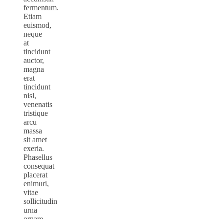
fermentum.
Etiam
euismod,
neque
at
tincidunt
auctor,
magna
erat
tincidunt
nisl,
venenatis
tristique
arcu
massa
sit amet
exeria.
Phasellus
consequat
placerat
enimuri,
vitae
sollicitudin
urna
ornare