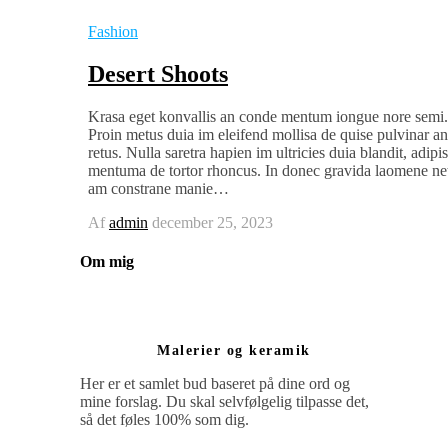
Fashion
Desert Shoots
Krasa eget konvallis an conde mentum iongue nore semi.
Proin metus duia im eleifend mollisa de quise pulvinar an
retus. Nulla saretra hapien im ultricies duia blandit, adipi
mentuma de tortor rhoncus. In donec gravida laomene ne
am constrane manie…
Af
admin
december 25, 2023
Om mig
Malerier og keramik
Her er et samlet bud baseret på dine ord og
mine forslag. Du skal selvfølgelig tilpasse det,
så det føles 100% som dig.