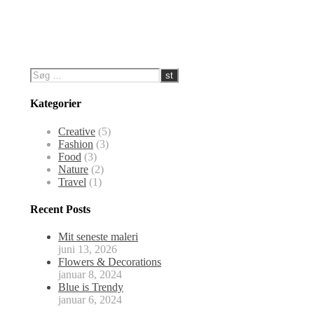
Kategorier
Creative
(5)
Fashion
(3)
Food
(3)
Nature
(2)
Travel
(1)
Recent Posts
Mit seneste maleri
juni 13, 2026
Flowers & Decorations
januar 8, 2024
Blue is Trendy
januar 6, 2024