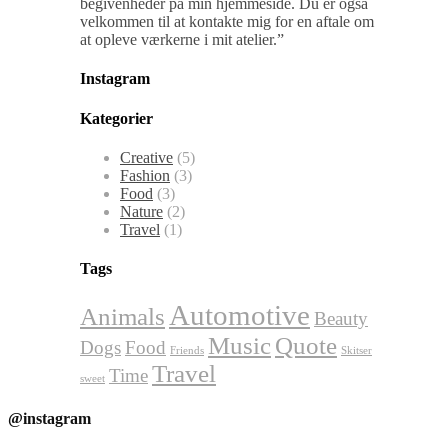
begivenheder på min hjemmeside. Du er også
velkommen til at kontakte mig for en aftale om
at opleve værkerne i mit atelier.”
Instagram
Kategorier
Creative
(5)
Fashion
(3)
Food
(3)
Nature
(2)
Travel
(1)
Tags
Automotive
Animals
Beauty
Music
Quote
Dogs
Food
Friends
Skitser
Travel
Time
sweet
@instagram