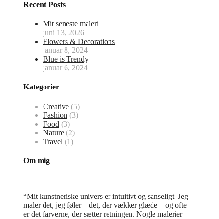
Recent Posts
Mit seneste maleri
juni 13, 2026
Flowers & Decorations
januar 8, 2024
Blue is Trendy
januar 6, 2024
Kategorier
Creative
(5)
Fashion
(3)
Food
(3)
Nature
(2)
Travel
(1)
Om mig
“Mit kunstneriske univers er intuitivt og sanseligt. Jeg
maler det, jeg føler – det, der vækker glæde – og ofte
er det farverne, der sætter retningen. Nogle malerier