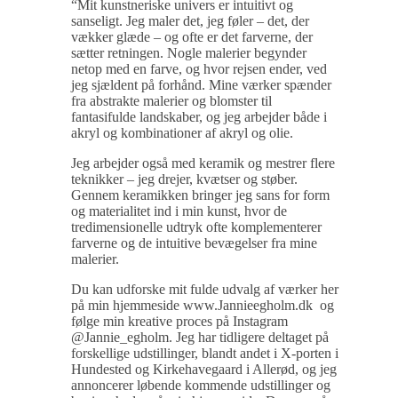
“Mit kunstneriske univers er intuitivt og
sanseligt. Jeg maler det, jeg føler – det, der
vækker glæde – og ofte er det farverne, der
sætter retningen. Nogle malerier begynder
netop med en farve, og hvor rejsen ender, ved
jeg sjældent på forhånd. Mine værker spænder
fra abstrakte malerier og blomster til
fantasifulde landskaber, og jeg arbejder både i
akryl og kombinationer af akryl og olie.
Jeg arbejder også med keramik og mestrer flere
teknikker – jeg drejer, kvætser og støber.
Gennem keramikken bringer jeg sans for form
og materialitet ind i min kunst, hvor de
tredimensionelle udtryk ofte komplementerer
farverne og de intuitive bevægelser fra mine
malerier.
Du kan udforske mit fulde udvalg af værker her
på min hjemmeside www.Jannieegholm.dk og
følge min kreative proces på Instagram
@Jannie_egholm. Jeg har tidligere deltaget på
forskellige udstillinger, blandt andet i X-porten i
Hundested og Kirkehavegaard i Allerød, og jeg
annoncerer løbende kommende udstillinger og